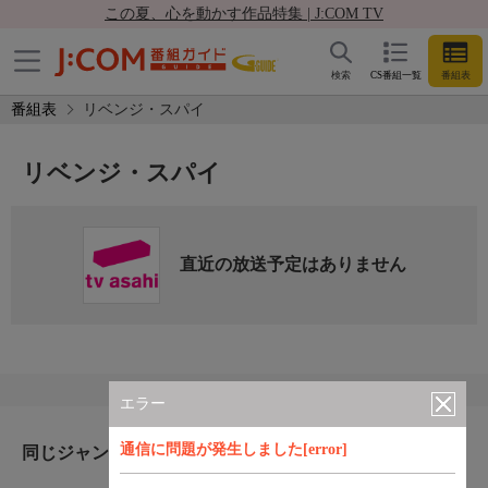
この夏、心を動かす作品特集 | J:COM TV
検索
CS番組一覧
番組表
番組表
リベンジ・スパイ
リベンジ・スパイ
直近の放送予定はありません
エラー
通信に問題が発生しました[error]
同じジャンルのおすすめ番組