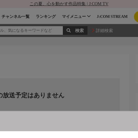
この夏、心を動かす作品特集 | J:COM TV
チャンネル一覧
ランキング
マイメニュー
J:COM STREAM
詳細検索
の放送予定はありません