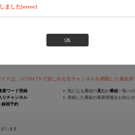
した[error]
OK
組ガイドは、J:COM TVで楽しめる全チャンネルを網羅した番組
検索ワード登録
気になる番組の
見たい番組
一覧への
入りチャンネル
登録した番組の最新情報をお知らせ
ト録画予約
ございます。