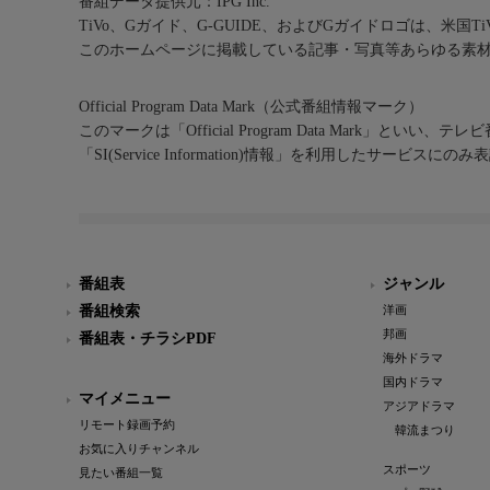
番組データ提供元：IPG Inc.
TiVo、Gガイド、G-GUIDE、およびGガイドロゴは、米国T
このホームページに掲載している記事・写真等あらゆる素
Official Program Data Mark（公式番組情報マーク）
このマークは「Official Program Data Mark」といい
「SI(Service Information)情報」を利用したサービ
番組表
ジャンル
番組検索
洋画
邦画
番組表・チラシPDF
海外ドラマ
国内ドラマ
マイメニュー
アジアドラマ
リモート録画予約
韓流まつり
お気に入りチャンネル
スポーツ
見たい番組一覧