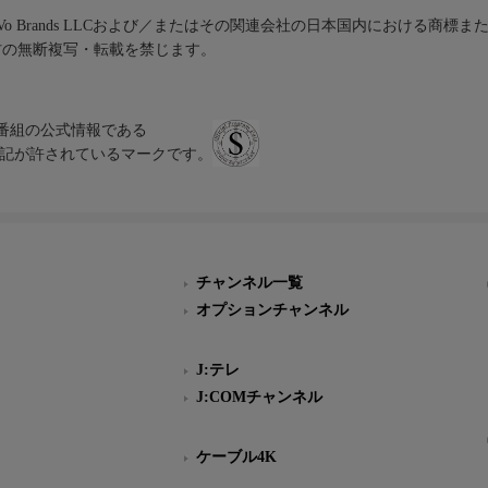
iVo Brands LLCおよび／またはその関連会社の日本国内における商標
材の無断複写・転載を禁じます。
、テレビ番組の公式情報である
スにのみ表記が許されているマークです。
チャンネル一覧
オプションチャンネル
J:テレ
J:COMチャンネル
ケーブル4K