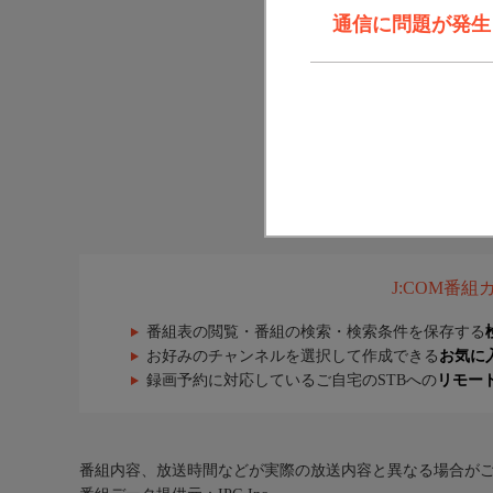
通信に問題が発生しま
J:COM番
番組表の閲覧・番組の検索・検索条件を保存する
お好みのチャンネルを選択して作成できる
お気に
録画予約に対応しているご自宅のSTBへの
リモー
番組内容、放送時間などが実際の放送内容と異なる場合が