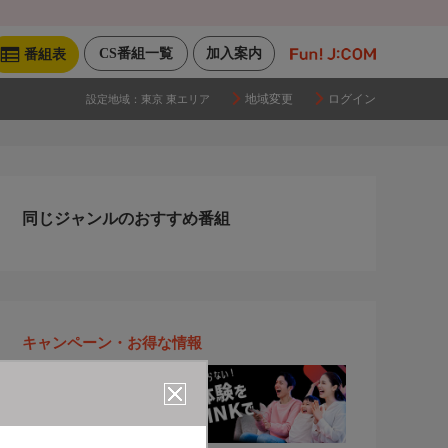
CS番組一覧
加入案内
番組表
地域変更
ログイン
設定地域：
東京 東エリア
同じジャンルのおすすめ番組
キャンペーン・お得な情報