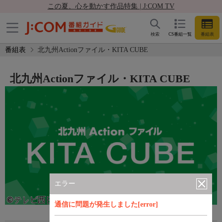
この夏、心を動かす作品特集 | J:COM TV
検索
CS番組一覧
番組表
番組表
北九州Actionファイル・KITA CUBE
北九州Actionファイル・KITA CUBE
エラー
通信に問題が発生しました[error]