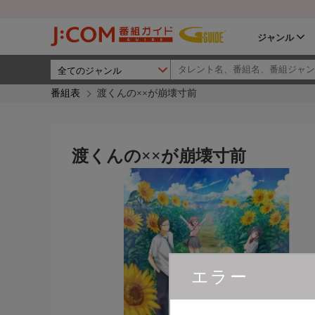
ジャンル
番組表
渡くんの××が崩壊寸前
渡くんの××が崩壊寸前
エラー