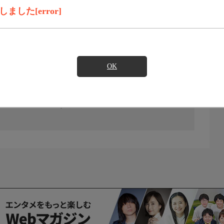
した[error]
OK
の放送予定はありません