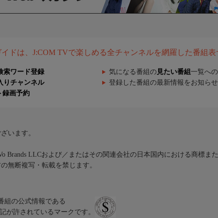
組ガイドは、J:COM TVで楽しめる全チャンネルを網羅した番組
検索ワード登録
気になる番組の
見たい番組
一覧への
入りチャンネル
登録した番組の最新情報をお知らせ
ト録画予約
ございます。
iVo Brands LLCおよび／またはその関連会社の日本国内における商標
材の無断複写・転載を禁じます。
、テレビ番組の公式情報である
スにのみ表記が許されているマークです。