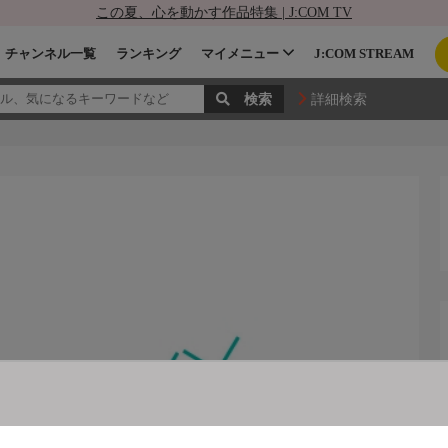
この夏、心を動かす作品特集 | J:COM TV
チャンネル一覧
ランキング
マイメニュー
J:COM STREAM
詳細検索