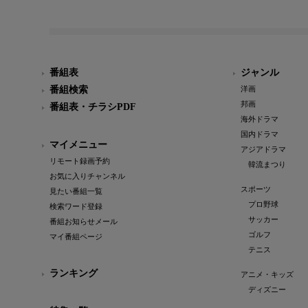
番組表
ジャンル
番組検索
洋画
邦画
番組表・チラシPDF
海外ドラマ
国内ドラマ
マイメニュー
アジアドラマ
リモート録画予約
韓流まつり
お気に入りチャンネル
スポーツ
見たい番組一覧
プロ野球
検索ワード登録
サッカー
番組お知らせメール
ゴルフ
マイ番組ページ
テニス
ランキング
アニメ・キッズ
ディズニー