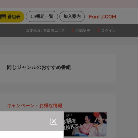
CS番組一覧
加入案内
番組表
地域変更
ログイン
設定地域：
東京 東エリア
同じジャンルのおすすめ番組
キャンペーン・お得な情報