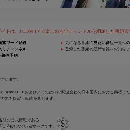
組ガイドは、J:COM TVで楽しめる全チャンネルを網羅した番組
検索ワード登録
気になる番組の
見たい番組
一覧への
入りチャンネル
登録した番組の最新情報をお知らせ
ト録画予約
ございます。
iVo Brands LLCおよび／またはその関連会社の日本国内における商標
材の無断複写・転載を禁じます。
、テレビ番組の公式情報である
スにのみ表記が許されているマークです。