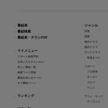
番組表
ジャンル
番組検索
洋画
邦画
番組表・チラシPDF
海外ドラマ
国内ドラマ
マイメニュー
アジアドラマ
リモート録画予約
韓流まつり
お気に入りチャンネル
スポーツ
見たい番組一覧
プロ野球
検索ワード登録
サッカー
番組お知らせメール
ゴルフ
マイ番組ページ
テニス
ランキング
アニメ・キッズ
ディズニー