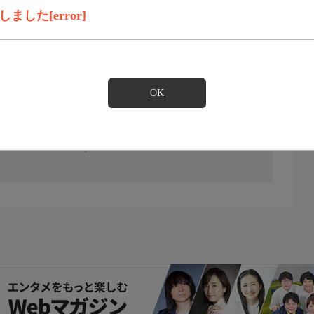
した[error]
OK
の放送予定はありません