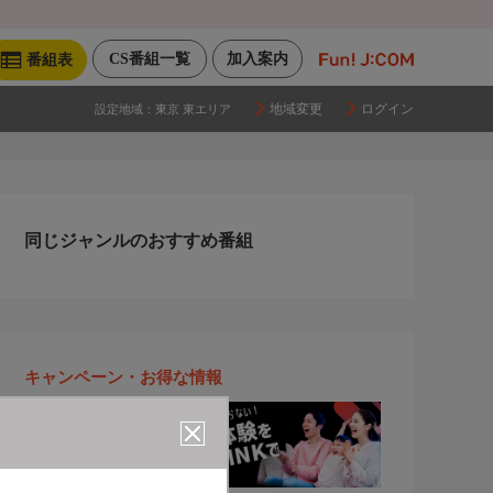
CS番組一覧
加入案内
番組表
地域変更
ログイン
設定地域：
東京 東エリア
同じジャンルのおすすめ番組
キャンペーン・お得な情報