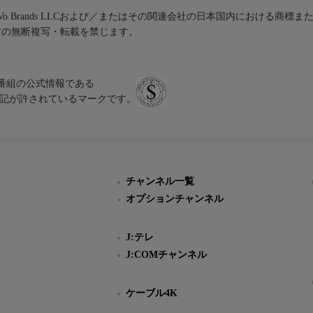
iVo Brands LLCおよび／またはその関連会社の日本国内における商標
材の無断複写・転載を禁じます。
、テレビ番組の公式情報である
スにのみ表記が許されているマークです。
チャンネル一覧
オプションチャンネル
J:テレ
J:COMチャンネル
ケーブル4K