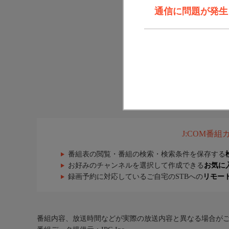
通信に問題が発生しま
J:COM番
番組表の閲覧・番組の検索・検索条件を保存する
お好みのチャンネルを選択して作成できる
お気に
録画予約に対応しているご自宅のSTBへの
リモー
番組内容、放送時間などが実際の放送内容と異なる場合が