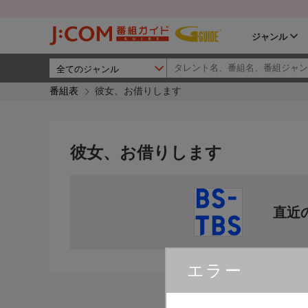
ジャンル
番組表
彼女、お借りします
彼女、お借りします
直近
エラー