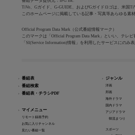
番組データ提供元：IPG Inc.
TiVo、Gガイド、G-GUIDE、およびGガイドロゴは、米国T
このホームページに掲載している記事・写真等あらゆる素
Official Program Data Mark（公式番組情報マーク）
このマークは「Official Program Data Mark」といい
「SI(Service Information)情報」を利用したサービ
番組表
ジャンル
番組検索
洋画
邦画
番組表・チラシPDF
海外ドラマ
国内ドラマ
マイメニュー
アジアドラマ
リモート録画予約
韓流まつり
お気に入りチャンネル
スポーツ
見たい番組一覧