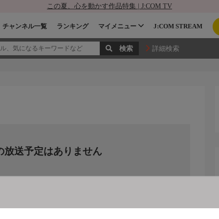
この夏、心を動かす作品特集 | J:COM TV
チャンネル一覧
ランキング
マイメニュー
J:COM STREAM
詳細検索
の放送予定はありません