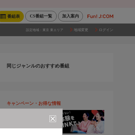
CS番組一覧
加入案内
番組表
地域変更
ログイン
設定地域：
東京 東エリア
同じジャンルのおすすめ番組
キャンペーン・お得な情報