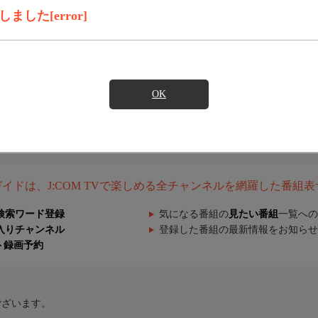
した[error]
OK
組ガイドは、J:COM TVで楽しめる全チャンネルを網羅した番組
検索ワード登録
気になる番組の
見たい番組
一覧への
入りチャンネル
登録した番組の最新情報をお知らせ
ト録画予約
ございます。