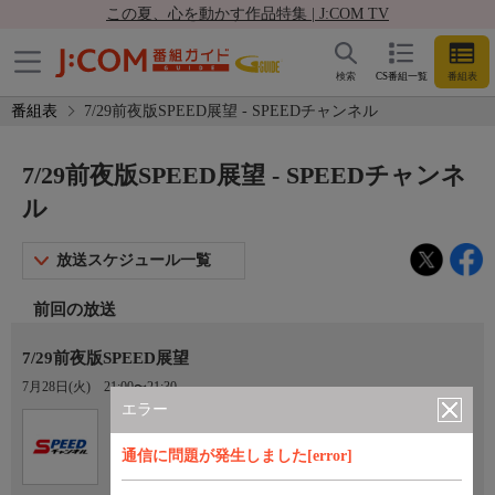
この夏、心を動かす作品特集 | J:COM TV
検索
CS番組一覧
番組表
番組表
7/29前夜版SPEED展望 - SPEEDチャンネル
7/29前夜版SPEED展望 - SPEEDチャンネ
ル
放送スケジュール一覧
前回の放送
7/29前夜版SPEED展望
7月28日(火)
21:00〜21:30
エラー
Ch.923
オプション
SPEEDチャンネル
通信に問題が発生しました[error]