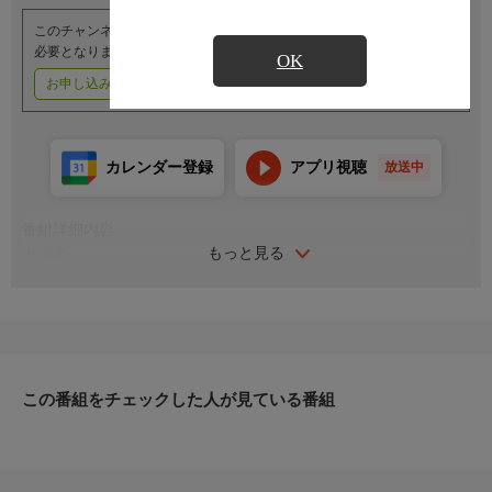
このチャンネルのご視聴には、オプションチャンネル(有料)のご契約が
必要となります。
OK
お申し込みはこちら
ご利用料金はこちら
カレンダー登録
アプリ視聴
放送中
番組詳細内容
もっと見る
出演者
解説：久保田浩章
司会：桑原愛海
この番組をチェックした人が見ている番組