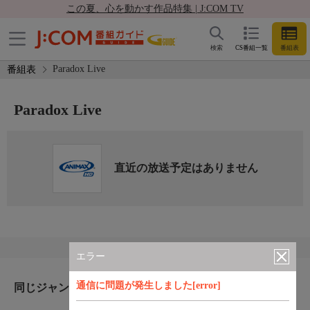
この夏、心を動かす作品特集 | J:COM TV
検索
CS番組一覧
番組表
Paradox Live
番組表
Paradox Live
直近の放送予定はありません
エラー
通信に問題が発生しました[error]
同じジャンルのおすすめ番組