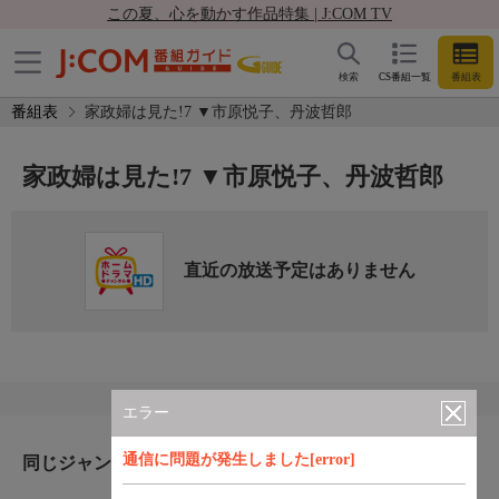
この夏、心を動かす作品特集 | J:COM TV
検索
CS番組一覧
番組表
番組表
家政婦は見た!7 ▼市原悦子、丹波哲郎
家政婦は見た!7 ▼市原悦子、丹波哲郎
直近の放送予定はありません
エラー
通信に問題が発生しました[error]
同じジャンルのおすすめ番組