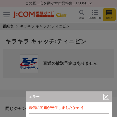
この夏、心を動かす作品特集 | J:COM TV
検索
CS番組一覧
番組表
番組表
キラキラ キャッチ!ティニピン
キラキラ キャッチ!ティニピン
直近の放送予定はありません
エラー
通信に問題が発生しました[error]
同じジャンルのおすすめ番組