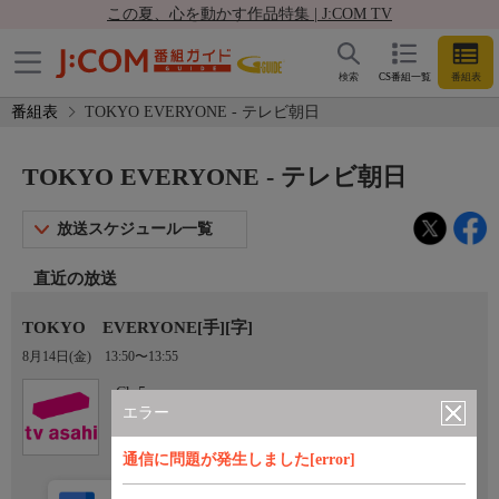
この夏、心を動かす作品特集 | J:COM TV
検索
CS番組一覧
番組表
番組表
TOKYO EVERYONE - テレビ朝日
TOKYO EVERYONE - テレビ朝日
放送スケジュール一覧
直近の放送
TOKYO EVERYONE[手][字]
8月14日(金)
13:50〜13:55
Ch.5
テレビ朝日
エラー
通信に問題が発生しました[error]