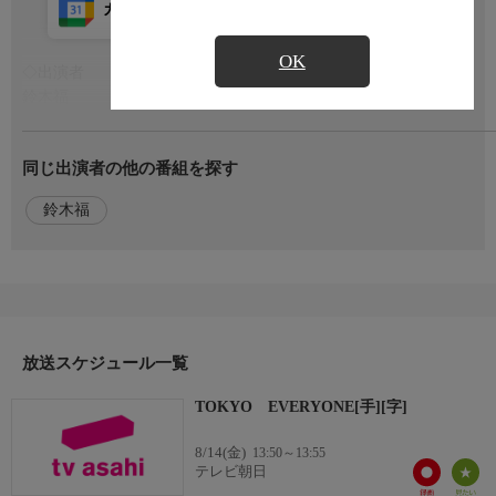
カレンダー登録
アプリ視聴
放送前
OK
◇出演者
もっと見る
鈴木福
◇おしらせ
同じ出演者の他の番組を探す
☆番組HP
https://www.tv-asahi.co.jp/tokyo-everyone/
鈴木福
放送スケジュール一覧
TOKYO EVERYONE[手][字]
8/14(金)
13:50～13:55
テレビ朝日