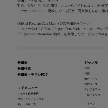
番組データ提供元：IPG Inc.
TiVo、Gガイド、G-GUIDE、およびGガイドロゴは、米国T
このホームページに掲載している記事・写真等あらゆる素
Official Program Data Mark（公式番組情報マーク）
このマークは「Official Program Data Mark」といい
「SI(Service Information)情報」を利用したサービ
番組表
ジャンル
番組検索
洋画
邦画
番組表・チラシPDF
海外ドラマ
国内ドラマ
マイメニュー
アジアドラマ
リモート録画予約
韓流まつり
お気に入りチャンネル
スポーツ
見たい番組一覧