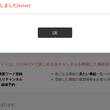
した[error]
OK
組ガイドは、J:COM TVで楽しめる全チャンネルを網羅した番組
検索ワード登録
気になる番組の
見たい番組
一覧への
入りチャンネル
登録した番組の最新情報をお知らせ
ト録画予約
ございます。