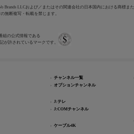
iVo Brands LLCおよび／またはその関連会社の日本国内における商標
材の無断複写・転載を禁じます。
、テレビ番組の公式情報である
スにのみ表記が許されているマークです。
チャンネル一覧
オプションチャンネル
J:テレ
J:COMチャンネル
ケーブル4K