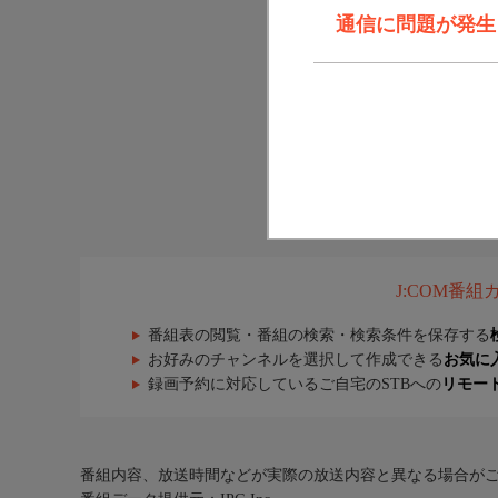
通信に問題が発生しま
J:COM番
番組表の閲覧・番組の検索・検索条件を保存する
お好みのチャンネルを選択して作成できる
お気に
録画予約に対応しているご自宅のSTBへの
リモー
番組内容、放送時間などが実際の放送内容と異なる場合が