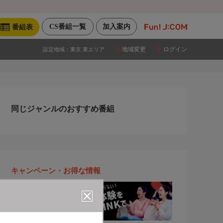
CS番組一覧
加入案内
番組表
地域変更
ログイン
設定地域：
東京 東エリア
同じジャンルのおすすめ番組
キャンペーン・お得な情報