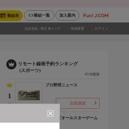
CS番組一覧
加入案内
番組表
地域変更
ログイン
設定地域：
東京 東エリア
リモート録画予約ランキング
(スポーツ)
07/30更新
プロ野球ニュース
1
次回放送
(3)
マイナビオールスターゲーム
2026
2