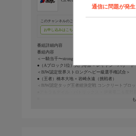
Ch.401
FIGHTING TV サムライ
通信に問題が発生しま
このチャンネルのご視聴には、オプションチャンネル(有料
お申し込みはこちら
ご利用料金はこちら
番組詳細内容
番組内容
＜一騎当千〜strong climb〜2025 優勝決定戦＞
●（Aブロック1位）大門寺崇 × レイトン・バザード
＜BJW認定世界ストロングヘビー級選手権試合＞
●（王者）橋本大地 × 岩崎永遠（挑戦者）
＜BJW認定タッグ王者組決定戦 コンクリートブロ
●アキラ＆デイル・パトリックス × 伊東竜二＆星野
■
●佐藤孝亮＆吉野達彦＆吉田和正 × 梶トマト&ジェ
●神谷英慶＆鈴木敬喜＆サングレ・アステカJr × 中
●野村卓矢＆阿部史典＆アブドーラ・小林 × 高橋
※予告無く内容を変更する場合があります。