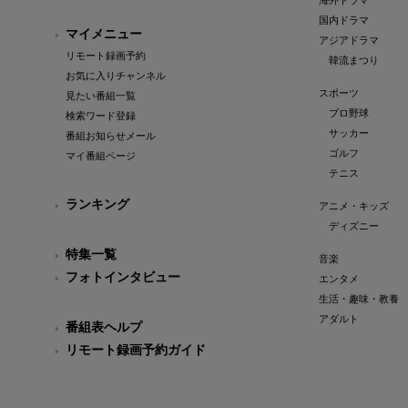
海外ドラマ
国内ドラマ
マイメニュー
アジアドラマ
リモート録画予約
韓流まつり
お気に入りチャンネル
スポーツ
見たい番組一覧
プロ野球
検索ワード登録
サッカー
番組お知らせメール
ゴルフ
マイ番組ページ
テニス
ランキング
アニメ・キッズ
ディズニー
特集一覧
音楽
フォトインタビュー
エンタメ
生活・趣味・教養
アダルト
番組表ヘルプ
リモート録画予約ガイド