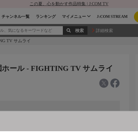
この夏、心を動かす作品特集 | J:COM TV
チャンネル一覧
ランキング
マイメニュー
J:COM STREAM
詳細検索
ING TV サムライ
園ホール - FIGHTING TV サムライ