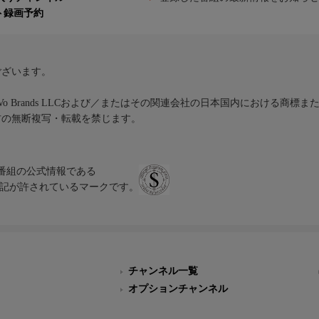
ト録画予約
ございます。
iVo Brands LLCおよび／またはその関連会社の日本国内における商標
材の無断複写・転載を禁じます。
、テレビ番組の公式情報である
スにのみ表記が許されているマークです。
チャンネル一覧
オプションチャンネル