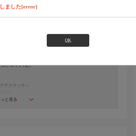
録画予約
見たい
した[error]
)のご契約が必要となります。
OK
（Bブロック1位）
ックデスマッチ＞
勘九郎
もっと見る
イコブ・クレイン&関茂隆真
之上靖文＆浜亮太＆エル・パンテーラJr.
匡哉＆菊田一美＆マリー・ハナ