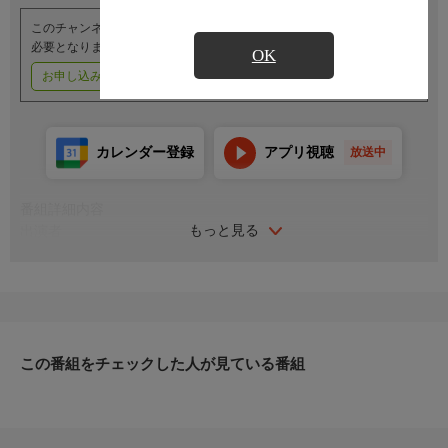
このチャンネルのご視聴には、オプションチャンネル(有料)のご契約が
必要となります。
OK
お申し込みはこちら
ご利用料金はこちら
カレンダー登録
アプリ視聴
放送中
番組詳細内容
もっと見る
出演者
解説：鈴木誠
司会：水津優香理
この番組をチェックした人が見ている番組