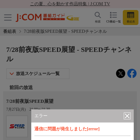
この夏、心を動かす作品特集 | J:COM TV
検索
CS番組一覧
番組表
番組表
7/28前夜版SPEED展望 - SPEEDチャンネル
7/28前夜版SPEED展望 - SPEEDチャンネ
ル
放送スケジュール一覧
前回の放送
7/28前夜版SPEED展望
7月27日(月)
21:00〜21:30
エラー
Ch.923
オプション
SPEEDチャンネル
通信に問題が発生しました[error]