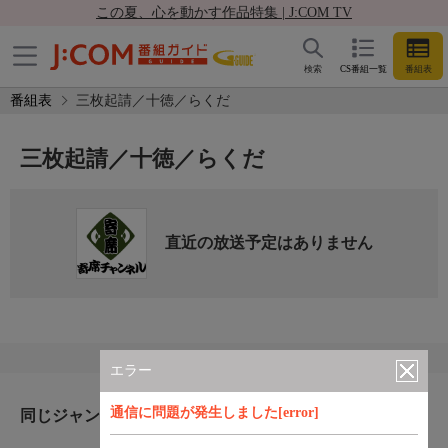
この夏、心を動かす作品特集 | J:COM TV
検索
CS番組一覧
番組表
番組表
三枚起請／十徳／らくだ
三枚起請／十徳／らくだ
直近の放送予定はありません
エラー
通信に問題が発生しました[error]
同じジャンルのおすすめ番組