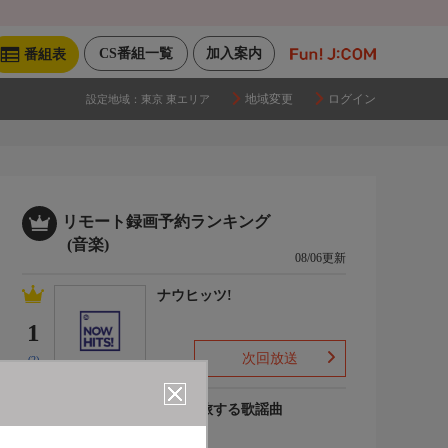
CS番組一覧
加入案内
番組表
地域変更
ログイン
設定地域：
東京 東エリア
リモート録画予約ランキング
(音楽)
08/06更新
ナウヒッツ!
1
次回放送
(2)
列車で旅する歌謡曲
2