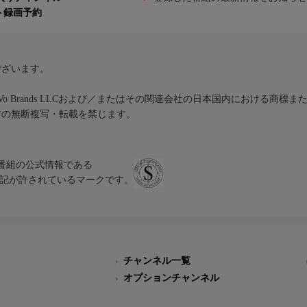
ト録画予約
ございます。
iVo Brands LLCおよび／またはその関連会社の日本国内における商標
材の無断複写・転載を禁じます。
、テレビ番組の公式情報である
スにのみ表記が許されているマークです。
チャンネル一覧
オプションチャンネル