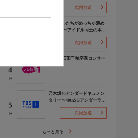
次回放送
(5)
ライバルたちがめっちゃ褒め
てくる!〜アイドル同士の本音
3
レビューSP〜
次回放送
(8)
STU48 石田千穂卒業コンサー
ト
4
(-)
乃木坂46アンダードキュメン
タリー〜40thSGアンダーライ
5
ブ舞台裏〜
次回放送
(-)
もっと見る