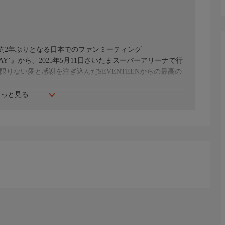
Nの約2年ぶりとなる日本でのファンミーティング
’HOLIDAY’』から、2025年5月11日さいたまスーパーアリーナで行
限りない愛と感謝を注ぎ込んだSEVENTEENからの最高の
。
もっと見る