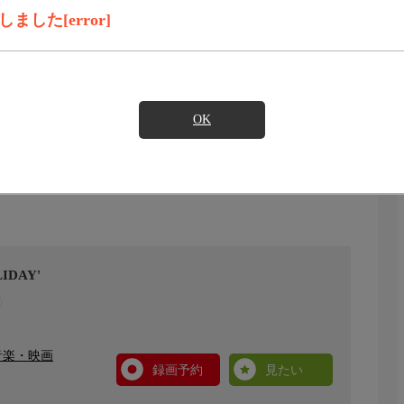
した[error]
OK
IDAY'
音楽・映画
録画予約
見たい