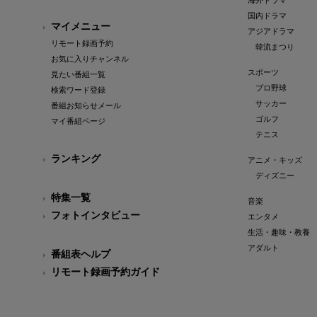
海外ドラマ
国内ドラマ
マイメニュー
アジアドラマ
リモート録画予約
韓流まつり
お気に入りチャンネル
スポーツ
見たい番組一覧
プロ野球
検索ワード登録
サッカー
番組お知らせメール
ゴルフ
マイ番組ページ
テニス
ランキング
アニメ・キッズ
ディズニー
特集一覧
音楽
フォトインタビュー
エンタメ
生活・趣味・教養
アダルト
番組表ヘルプ
リモート録画予約ガイド