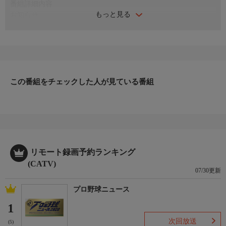
番組詳細内容
もっと見る
お知らせ
真夏の救世主！猛暑対策特集／暑さ対策はＳＨＯＰにおまかせ！
真夏のお助けアイテムがバラエティ豊かに続々登場！
お知らせ
日本初のショッピング専門チャンネルとして1996年にスタート。
ファッション、ビューティー、ホームグッズ、グルメなど、バイ
ヤーが厳選した商品を24時間ご紹介。世界中の逸品に出会う喜び
この番組をチェックした人が見ている番組
を生放送ならではの臨場感と一緒にお楽しみください。
＊ライブ放送につき、番組および商品内容に変更が生じる場合も
ございます。
ＨＰ：https://www.shopch.jp
リモート録画予約ランキング
(CATV)
07/30更新
プロ野球ニュース
1
次回放送
(5)