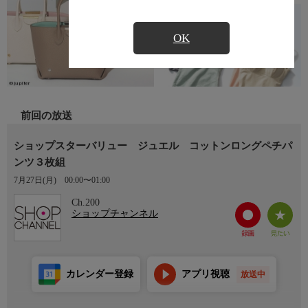
OK
前回の放送
ショップスターバリュー ジュエル コットンロングペチパ
ンツ３枚組
7月27日(月)
00:00〜01:00
Ch.200
ショップチャンネル
カレンダー登録
アプリ視聴
放送中