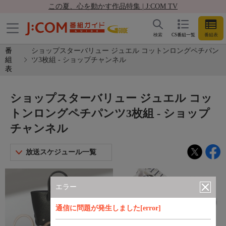
この夏、心を動かす作品特集 | J:COM TV
検索
CS番組一覧
番組表
番
ショップスターバリュー ジュエル コットンロングペチパン
組
ツ3枚組 - ショップチャンネル
表
ショップスターバリュー ジュエル コッ
トンロングペチパンツ3枚組 - ショップ
チャンネル
放送スケジュール一覧
エラー
通信に問題が発生しました[error]