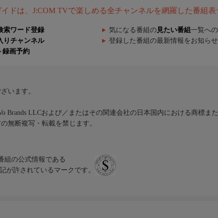
組ガイドは、J:COM TVで楽しめる全チャンネルを網羅した番組
検索ワード登録
気になる番組の
見たい番組
一覧への
入りチャンネル
登録した番組の最新情報をお知らせ
ト録画予約
ございます。
iVo Brands LLCおよび／またはその関連会社の日本国内における商標
材の無断複写・転載を禁じます。
、テレビ番組の公式情報である
スにのみ表記が許されているマークです。