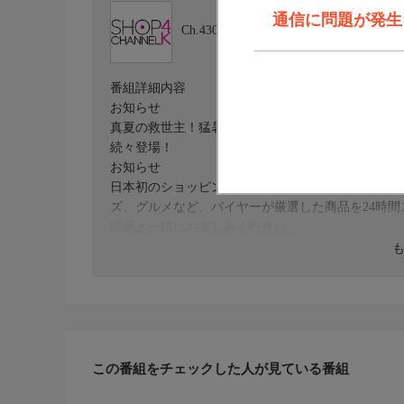
通信に問題が発生しま
Ch.430
ショップチャンネル ４Ｋ
番組詳細内容
お知らせ
真夏の救世主！猛暑対策特集／暑さ対策はＳＨＯＰ
続々登場！
お知らせ
日本初のショッピング専門チャンネルとして1996
ズ、グルメなど、バイヤーが厳選した商品を24時
場感と一緒にお楽しみください。
＊ライブ放送につき、番組および商品内容に変更が
ＨＰ：https://www.shopch.jp
この番組をチェックした人が見ている番組