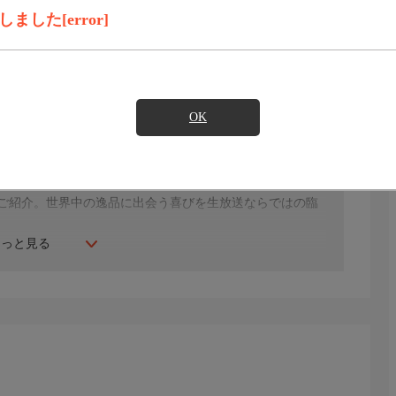
した[error]
見たい
OK
におまかせ！真夏のお助けアイテムがバラエティ豊かに
年にスタート。ファッション、ビューティー、ホームグッ
間ご紹介。世界中の逸品に出会う喜びを生放送ならではの臨
もっと見る
生じる場合もございます。