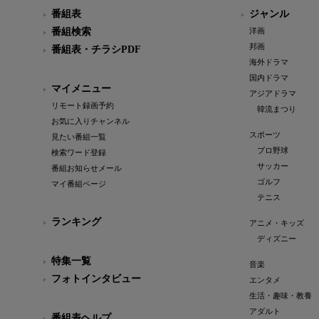
番組表
ジャンル
番組検索
洋画
邦画
番組表・チラシPDF
海外ドラマ
国内ドラマ
マイメニュー
アジアドラマ
リモート録画予約
韓流まつり
お気に入りチャンネル
スポーツ
見たい番組一覧
プロ野球
検索ワード登録
サッカー
番組お知らせメール
ゴルフ
マイ番組ページ
テニス
ランキング
アニメ・キッズ
ディズニー
特集一覧
音楽
フォトインタビュー
エンタメ
生活・趣味・教養
アダルト
番組表ヘルプ