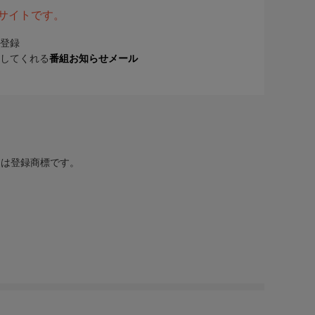
表サイトです。
登録
してくれる
番組お知らせメール
または登録商標です。