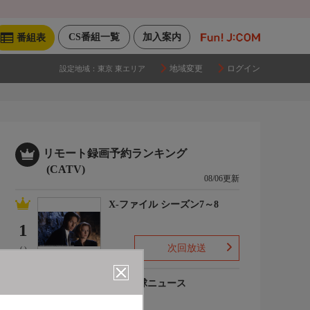
CS番組一覧
加入案内
番組表
地域変更
ログイン
設定地域：
東京 東エリア
リモート録画予約ランキング
(CATV)
08/06更新
X-ファイル シーズン7～8
1
次回放送
(-)
プロ野球ニュース
2