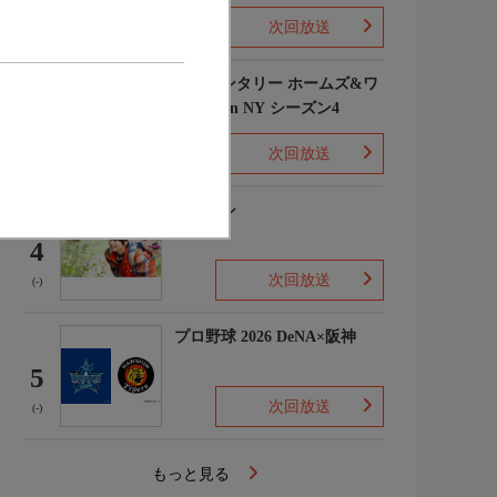
次回放送
(1)
エレメンタリー ホームズ&ワ
トソン in NY シーズン4
3
次回放送
(2)
下山メシ
4
次回放送
(-)
プロ野球 2026 DeNA×阪神
5
次回放送
(-)
もっと見る