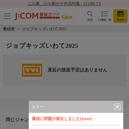
この夏、心を動かす作品特集 | J:COM TV
検索
CS番組一覧
番組表
番組表
ジョブキッズいわて2025
ジョブキッズいわて2025
直近の放送予定はありません
エラー
通信に問題が発生しました[error]
同じジャンルのおすすめ番組