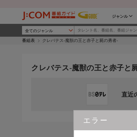
ジャンル
番組表
クレバテス-魔獣の王と赤子と屍の勇者-
クレバテス-魔獣の王と赤子と屍
直近
エラー