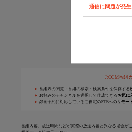
通信に問題が発生しま
J:COM番
番組表の閲覧・番組の検索・検索条件を保存する
お好みのチャンネルを選択して作成できる
お気に
録画予約に対応しているご自宅のSTBへの
リモー
番組内容、放送時間などが実際の放送内容と異なる場合が