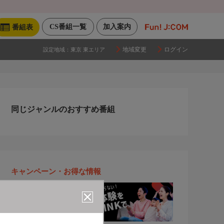
CS番組一覧
加入案内
番組表
地域変更
ログイン
設定地域：
東京 東エリア
同じジャンルのおすすめ番組
キャンペーン・お得な情報