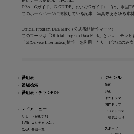
番組データ提供元：IPG Inc.
TiVo、Gガイド、G-GUIDE、およびGガイドロゴは、米国T
このホームページに掲載している記事・写真等あらゆる素
Official Program Data Mark（公式番組情報マーク）
このマークは「Official Program Data Mark」といい
「SI(Service Information)情報」を利用したサービ
番組表
ジャンル
番組検索
洋画
邦画
番組表・チラシPDF
海外ドラマ
国内ドラマ
マイメニュー
アジアドラマ
リモート録画予約
韓流まつり
お気に入りチャンネル
スポーツ
見たい番組一覧