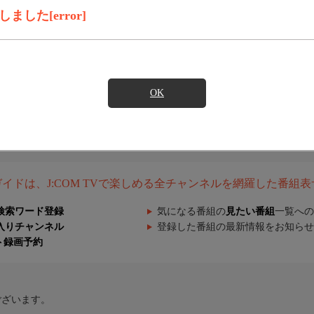
した[error]
OK
組ガイドは、J:COM TVで楽しめる全チャンネルを網羅した番組
検索ワード登録
気になる番組の
見たい番組
一覧への
入りチャンネル
登録した番組の最新情報をお知らせ
ト録画予約
ございます。