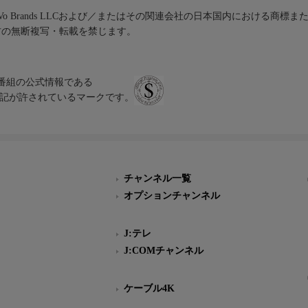
iVo Brands LLCおよび／またはその関連会社の日本国内における商標
材の無断複写・転載を禁じます。
、テレビ番組の公式情報である
スにのみ表記が許されているマークです。
チャンネル一覧
オプションチャンネル
J:テレ
J:COMチャンネル
ケーブル4K