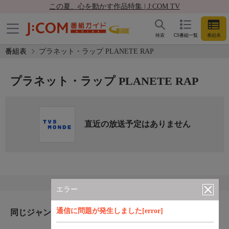
この夏、心を動かす作品特集 | J:COM TV
検索
CS番組一覧
番組表
番組表
プラネット・ラップ PLANETE RAP
プラネット・ラップ PLANETE RAP
直近の放送予定はありません
エラー
通信に問題が発生しました[error]
同じジャンルのおすすめ番組