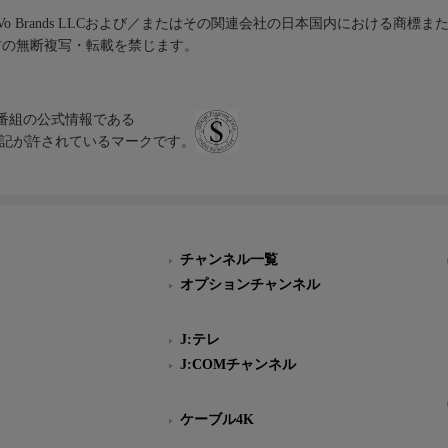
iVo Brands LLCおよび／またはその関連会社の日本国内における商標
材の無断複写・転載を禁じます。
、テレビ番組の公式情報である
スにのみ表記が許されているマークです。
チャンネル一覧
オプションチャンネル
J:テレ
J:COMチャンネル
ケーブル4K