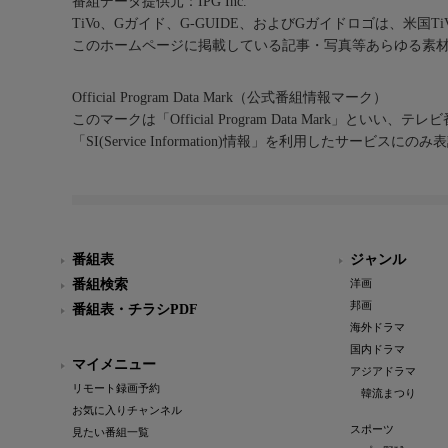
番組データ提供元：IPG Inc.
TiVo、Gガイド、G-GUIDE、およびGガイドロゴは、米国T
このホームページに掲載している記事・写真等あらゆる素
Official Program Data Mark（公式番組情報マーク）
このマークは「Official Program Data Mark」といい
「SI(Service Information)情報」を利用したサービ
番組表
ジャンル
番組検索
洋画
邦画
番組表・チラシPDF
海外ドラマ
国内ドラマ
マイメニュー
アジアドラマ
リモート録画予約
韓流まつり
お気に入りチャンネル
スポーツ
見たい番組一覧