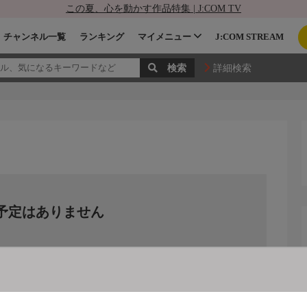
この夏、心を動かす作品特集 | J:COM TV
チャンネル一覧
ランキング
マイメニュー
J:COM STREAM
詳細検索
予定はありません