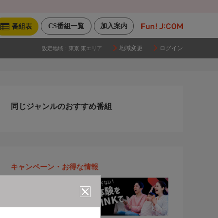
CS番組一覧
加入案内
番組表
地域変更
ログイン
設定地域：
東京 東エリア
同じジャンルのおすすめ番組
キャンペーン・お得な情報