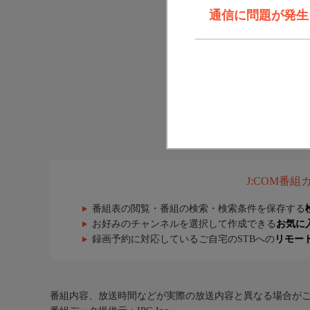
通信に問題が発生しま
J:COM番
番組表の閲覧・番組の検索・検索条件を保存する
お好みのチャンネルを選択して作成できる
お気に
録画予約に対応しているご自宅のSTBへの
リモー
番組内容、放送時間などが実際の放送内容と異なる場合が