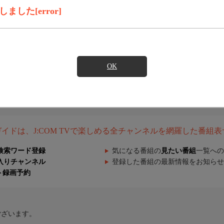
した[error]
OK
組ガイドは、J:COM TVで楽しめる全チャンネルを網羅した番組
検索ワード登録
気になる番組の
見たい番組
一覧への
入りチャンネル
登録した番組の最新情報をお知らせ
ト録画予約
ございます。