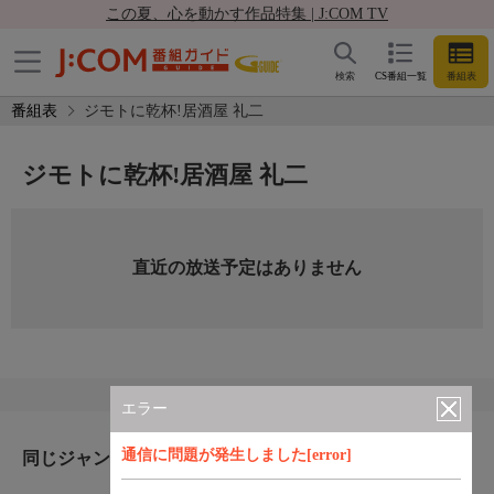
この夏、心を動かす作品特集 | J:COM TV
検索
CS番組一覧
番組表
番組表
ジモトに乾杯!居酒屋 礼二
ジモトに乾杯!居酒屋 礼二
直近の放送予定はありません
エラー
通信に問題が発生しました[error]
同じジャンルのおすすめ番組