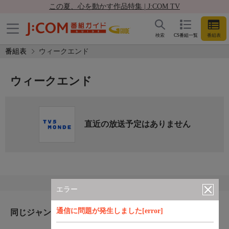
この夏、心を動かす作品特集 | J:COM TV
検索
CS番組一覧
番組表
番組表
ウィークエンド
ウィークエンド
直近の放送予定はありません
エラー
通信に問題が発生しました[error]
同じジャンルのおすすめ番組