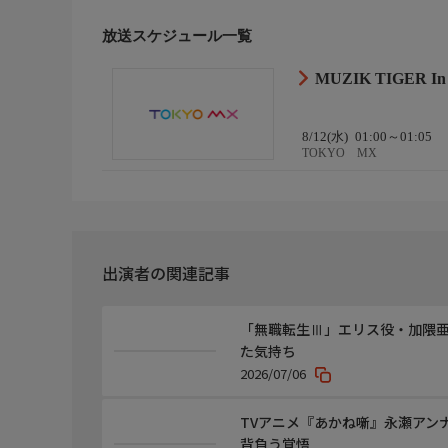
放送スケジュール一覧
MUZIK TIGER In t
8/12(水)
01:00～01:05
TOKYO MX
出演者の関連記事
「無職転生Ⅲ」エリス役・加隈
た気持ち
2026/07/06
TVアニメ『あかね噺』永瀬アン
背負う覚悟