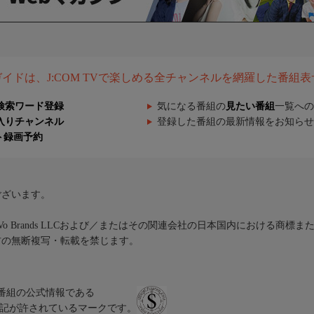
組ガイドは、J:COM TVで楽しめる全チャンネルを網羅した番組
検索ワード登録
気になる番組の
見たい番組
一覧への
入りチャンネル
登録した番組の最新情報をお知らせ
ト録画予約
ございます。
iVo Brands LLCおよび／またはその関連会社の日本国内における商標
材の無断複写・転載を禁じます。
、テレビ番組の公式情報である
スにのみ表記が許されているマークです。