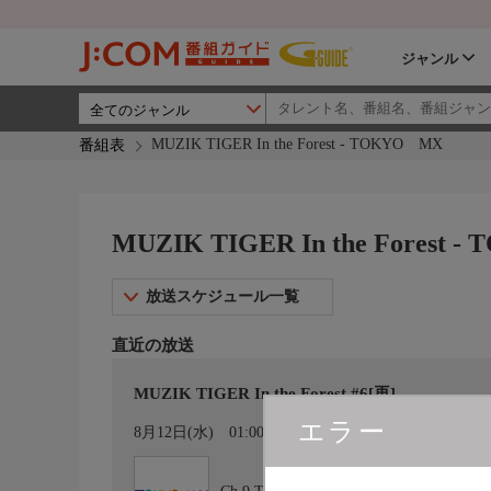
ジャンル
MUZIK TIGER In the Forest - TOKYO MX
番組表
MUZIK TIGER In the Forest 
放送スケジュール一覧
直近の放送
MUZIK TIGER In the Forest #6[再]
エラー
カレンダー登録
8月12日(水)
01:00〜01:05