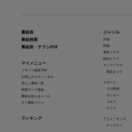
番組表
ジャンル
番組検索
洋画
邦画
番組表・チラシPDF
海外ドラマ
国内ドラマ
マイメニュー
アジアドラマ
リモート録画予約
韓流まつり
お気に入りチャンネル
スポーツ
見たい番組一覧
プロ野球
検索ワード登録
サッカー
番組お知らせメール
ゴルフ
マイ番組ページ
テニス
ランキング
アニメ・キッズ
ディズニー