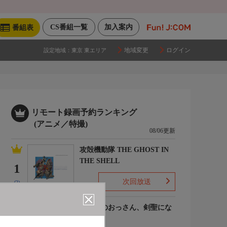
CS番組一覧
加入案内
番組表
地域変更
ログイン
設定地域：
東京 東エリア
リモート録画予約ランキング
(アニメ／特撮)
08/06更新
攻殻機動隊 THE GHOST IN
THE SHELL
1
次回放送
(2)
片田舎のおっさん、剣聖にな
るII
2