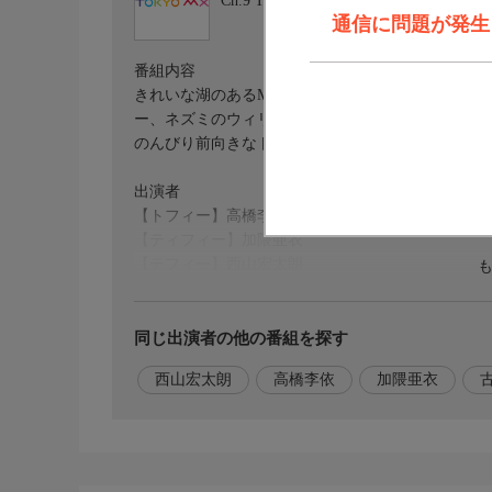
Ch.9
TOKYO MX
通信に問題が発生しま
番組内容
きれいな湖のあるMUZIK FOREST(ムジーク
ー、ネズミのウィリー、さらに月から来たポルミな
のんびり前向きなトフィーは、今日も自由気ままに
出演者
【トフィー】高橋李依
【ティフィー】加隈亜衣
【テフィー】西山宏太朗
【ウィリー】古賀葵
同じ出演者の他の番組を探す
西山宏太朗
高橋李依
加隈亜衣