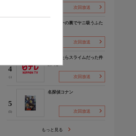
次回放送
(9)
スーパーの裏でヤニ吸うふた
り
3
次回放送
(7)
転生したらスライムだった件
第4期
4
次回放送
(-)
名探偵コナン
5
次回放送
(5)
もっと見る