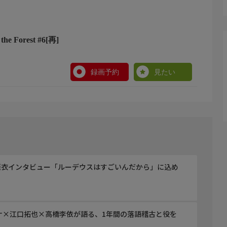
he Forest #6[再]
録画予約
見たい
亜衣インタビュー「ルーデウスはすごいんだから」に込め
ナ×江口拓也×高橋李依が語る、1年間の落語稽古と役を