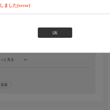
録画予約
見たい
した[error]
フォレスト）。そこにはトラのトフィー、ティフィー、テフィ
ど個性豊かな動物たちが暮らしている。仕事をしなくても
、仲間たちと楽しくも不思議な日々を過ごしていく。
OK
もっと見る
古賀葵