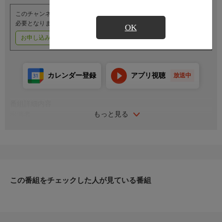
このチャンネルのご視聴には、オプションチャンネル(有料)のご契約が
必要となります。
OK
お申し込みはこちら
ご利用料金はこちら
カレンダー登録
アプリ視聴
放送中
番組詳細内容
もっと見る
出演者
解説：鈴木誠
司会：水津優香理
この番組をチェックした人が見ている番組