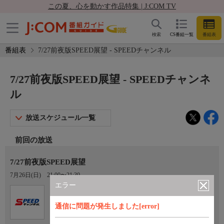
この夏、心を動かす作品特集 | J:COM TV
検索
CS番組一覧
番組表
番組表
7/27前夜版SPEED展望 - SPEEDチャンネル
7/27前夜版SPEED展望 - SPEEDチャンネ
ル
放送スケジュール一覧
前回の放送
7/27前夜版SPEED展望
7月26日(日)
21:00〜21:30
エラー
Ch.923
オプション
SPEEDチャンネル
通信に問題が発生しました[error]