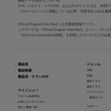
番組データ提供元：IPG Inc.
TiVo、Gガイド、G-GUIDE、およびGガイドロゴは、米国T
このホームページに掲載している記事・写真等あらゆる素
Official Program Data Mark（公式番組情報マーク）
このマークは「Official Program Data Mark」といい
「SI(Service Information)情報」を利用したサービ
番組表
ジャンル
番組検索
洋画
邦画
番組表・チラシPDF
海外ドラマ
国内ドラマ
マイメニュー
アジアドラマ
リモート録画予約
韓流まつり
お気に入りチャンネル
スポーツ
見たい番組一覧