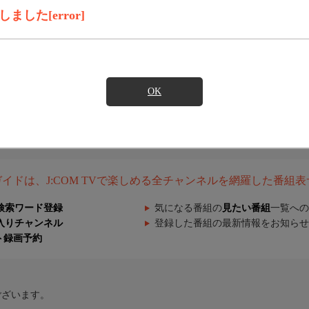
した[error]
OK
組ガイドは、J:COM TVで楽しめる全チャンネルを網羅した番組
検索ワード登録
気になる番組の
見たい番組
一覧への
入りチャンネル
登録した番組の最新情報をお知らせ
ト録画予約
ございます。