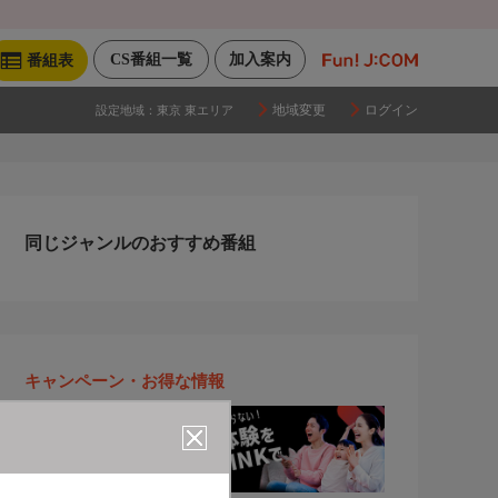
CS番組一覧
加入案内
番組表
地域変更
ログイン
設定地域：
東京 東エリア
同じジャンルのおすすめ番組
キャンペーン・お得な情報