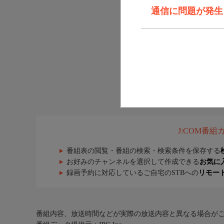
通信に問題が発生しま
J:COM番
番組表の閲覧・番組の検索・検索条件を保存する
お好みのチャンネルを選択して作成できる
お気に
録画予約に対応しているご自宅のSTBへの
リモー
番組内容、放送時間などが実際の放送内容と異なる場合が