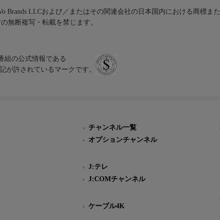
iVo Brands LLCおよび／またはその関連会社の日本国内における商標
材の無断複写・転載を禁じます。
、テレビ番組の公式情報である
スにのみ表記が許されているマークです。
チャンネル一覧
オプションチャンネル
J:テレ
J:COMチャンネル
ケーブル4K