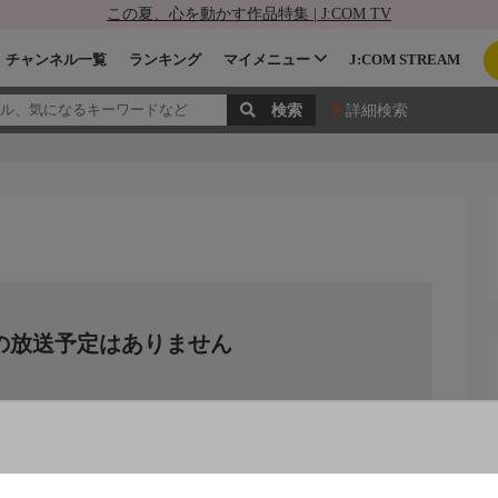
この夏、心を動かす作品特集 | J:COM TV
チャンネル一覧
ランキング
マイメニュー
J:COM STREAM
詳細検索
の放送予定はありません