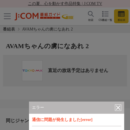
この夏、心を動かす作品特集 | J:COM TV
検索
CS番組一覧
番組表
番組表
AVAMちゃんの虜になあれ 2
AVAMちゃんの虜になあれ 2
直近の放送予定はありません
エラー
通信に問題が発生しました[error]
同じジャンルのおすすめ番組