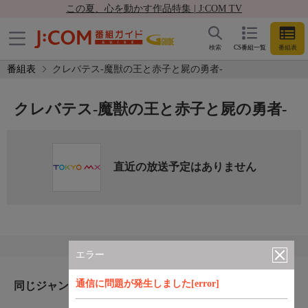
この夏、心を動かす作品特集 | J:COM TV
検索
CS番組一覧
番組表
番組表
クレバテス-魔獣の王と赤子と屍の勇者-
クレバテス-魔獣の王と赤子と屍の勇者-
直近の放送予定はありません
エラー
通信に問題が発生しました[error]
同じジャンルのおすすめ番組