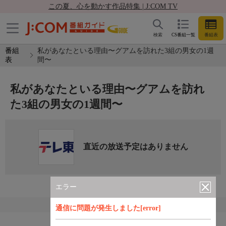
この夏、心を動かす作品特集 | J:COM TV
検索
CS番組一覧
番組表
番組
私があなたといる理由〜グアムを訪れた3組の男女の1週
表
間〜
私があなたといる理由〜グアムを訪れ
た3組の男女の1週間〜
直近の放送予定はありません
エラー
通信に問題が発生しました[error]