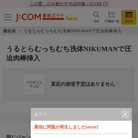
この夏、心を動かす作品特集 | J:COM TV
検索
CS番組一覧
番組表
番組表
うるとらむっちむち洗体NIKUMANで圧迫肉棒挿入
うるとらむっちむち洗体NIKUMANで圧
迫肉棒挿入
直近の放送予定はありません
エラー
通信に問題が発生しました[error]
同じジャンルのおすすめ番組