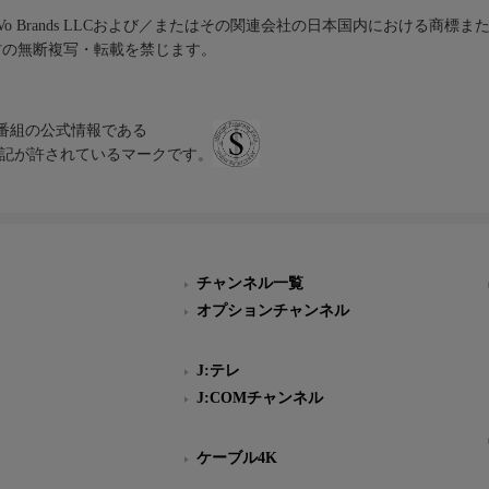
iVo Brands LLCおよび／またはその関連会社の日本国内における商標
材の無断複写・転載を禁じます。
、テレビ番組の公式情報である
スにのみ表記が許されているマークです。
チャンネル一覧
オプションチャンネル
J:テレ
J:COMチャンネル
ケーブル4K