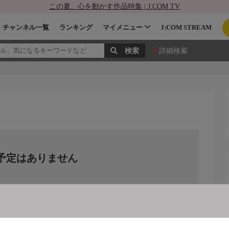
この夏、心を動かす作品特集 | J:COM TV
チャンネル一覧
ランキング
マイメニュー
J:COM STREAM
詳細検索
予定はありません