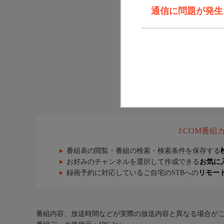
通信に問題が発生しま
J:COM番
番組表の閲覧・番組の検索・検索条件を保存する
お好みのチャンネルを選択して作成できる
お気に
録画予約に対応しているご自宅のSTBへの
リモー
番組内容、放送時間などが実際の放送内容と異なる場合が