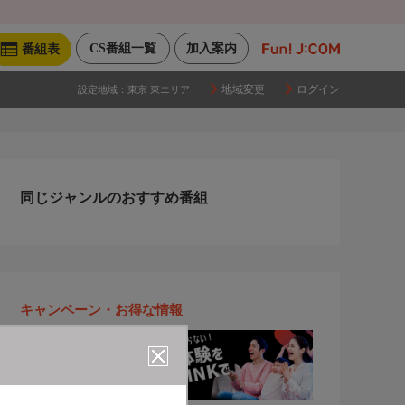
CS番組一覧
加入案内
番組表
地域変更
ログイン
設定地域：
東京 東エリア
同じジャンルのおすすめ番組
キャンペーン・お得な情報