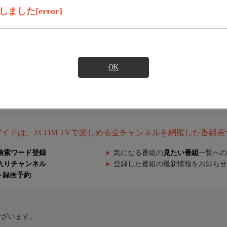
した[error]
OK
組ガイドは、J:COM TVで楽しめる全チャンネルを網羅した番組
検索ワード登録
気になる番組の
見たい番組
一覧への
入りチャンネル
登録した番組の最新情報をお知らせ
ト録画予約
ございます。