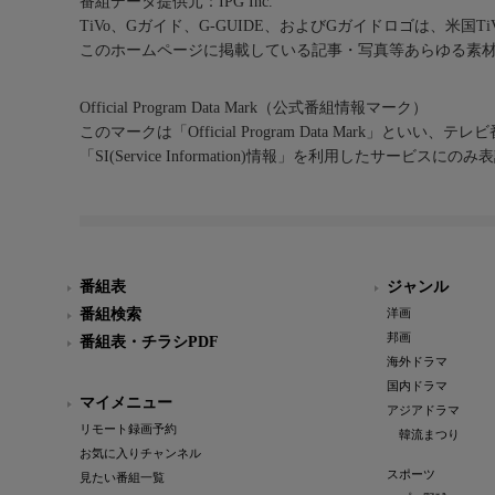
番組データ提供元：IPG Inc.
TiVo、Gガイド、G-GUIDE、およびGガイドロゴは、米国T
このホームページに掲載している記事・写真等あらゆる素
Official Program Data Mark（公式番組情報マーク）
このマークは「Official Program Data Mark」といい
「SI(Service Information)情報」を利用したサービ
番組表
ジャンル
番組検索
洋画
邦画
番組表・チラシPDF
海外ドラマ
国内ドラマ
マイメニュー
アジアドラマ
リモート録画予約
韓流まつり
お気に入りチャンネル
スポーツ
見たい番組一覧