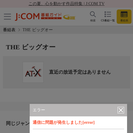
この夏、心を動かす作品特集 | J:COM TV
検索
CS番組一覧
番組表
番組表
THE ビッグオー
THE ビッグオー
直近の放送予定はありません
エラー
通信に問題が発生しました[error]
同じジャンルのおすすめ番組