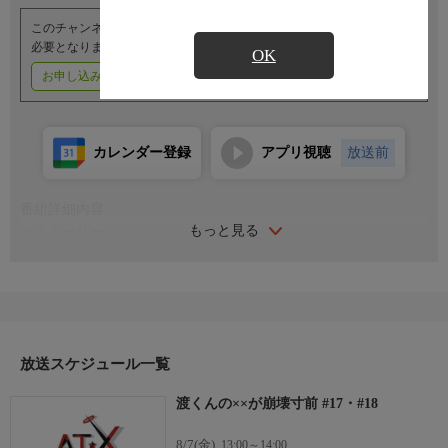
このチャンネルのご視聴には、オプションチャンネル(有料)のご契約が
必要となります。
OK
お申し込みはこちら
ご利用料金はこちら
カレンダー登録
アプリ視聴
放送前
番組詳細内容
もっと見る
＜ストーリー＞
渡直人は、妹の鈴白と叔母の家で暮らす高校2年生。両親を亡く
してから、恋愛も部活もバイトもせず友だち付き合いも断って、
妹を最優先に生活していた直人。だがある日、幼なじみの館花紗
月が転校してきて、直人の平穏な日常は一変する。紗月はかつ
て、直人と一緒に育てていた畑を突然めちゃくちゃにした“畑荒
らし”だった！紗月の起こした波紋は、直人を巡る人間関係に嵐
放送スケジュール一覧
を巻き起こし、崩壊へ向かって暴走していく……！？
渡くんの××が崩壊寸前 #17・#18
＜キャスト＞
渡 直人：梅田修一朗
8/7(金)
13:00～14:00