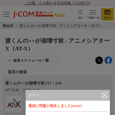
この夏、心を動かす作品特集 | J:COM TV
検索
CS番組一覧
番組表
番組表
渡くんの××が崩壊寸前 - アニメシアターX（AT-X）
渡くんの××が崩壊寸前 - アニメシアター
X（AT-X）
放送スケジュール一覧
直近の放送
渡くんの××が崩壊寸前 #17・#18
8月7日(金)
13:00〜14:00
エラー
Ch.605
オプション
アニメシアターX（AT-X）
通信に問題が発生しました[error]