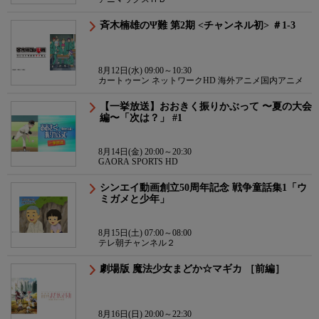
斉木楠雄のΨ難 第2期 <チャンネル初> ＃1-3
8月12日(水) 09:00～10:30
カートゥーン ネットワークHD 海外アニメ国内アニメ
【一挙放送】おおきく振りかぶって 〜夏の大会
編〜「次は？」 #1
8月14日(金) 20:00～20:30
GAORA SPORTS HD
シンエイ動画創立50周年記念 戦争童話集1「ウ
ミガメと少年」
8月15日(土) 07:00～08:00
テレ朝チャンネル２
劇場版 魔法少女まどか☆マギカ ［前編］
8月16日(日) 20:00～22:30