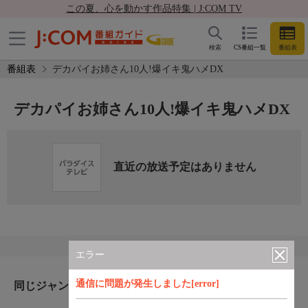
この夏、心を動かす作品特集 | J:COM TV
検索
CS番組一覧
番組表
番組表
デカパイお姉さん10人!爆イキ鬼ハメDX
デカパイお姉さん10人!爆イキ鬼ハメDX
直近の放送予定はありません
エラー
通信に問題が発生しました[error]
同じジャンルのおすすめ番組