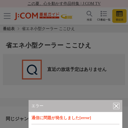
この夏、心を動かす作品特集 | J:COM TV
検索
CS番組一覧
番組表
番組表
省エネ小型クーラー ここひえ
省エネ小型クーラー ここひえ
直近の放送予定はありません
エラー
通信に問題が発生しました[error]
同じジャンルのおすすめ番組