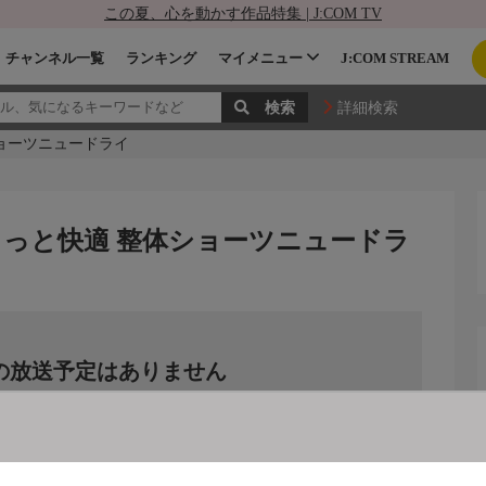
この夏、心を動かす作品特集 | J:COM TV
チャンネル一覧
ランキング
マイメニュー
J:COM STREAM
詳細検索
ョーツニュードライ
ラっと快適 整体ショーツニュードラ
の放送予定はありません