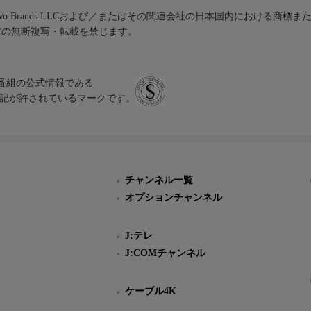
iVo Brands LLCおよび／またはその関連会社の日本国内における商標
材の無断複写・転載を禁じます。
、テレビ番組の公式情報である
スにのみ表記が許されているマークです。
チャンネル一覧
オプションチャンネル
J:テレ
J:COMチャンネル
ケーブル4K