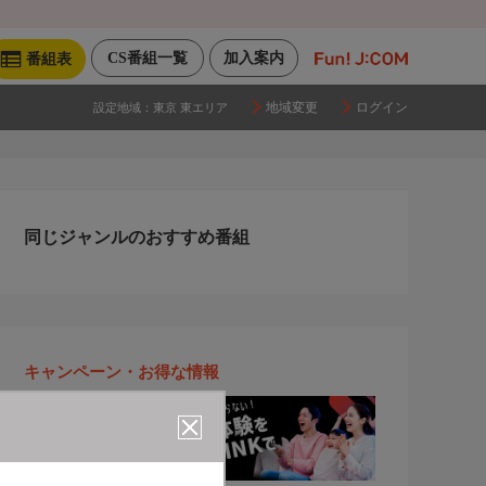
CS番組一覧
加入案内
番組表
地域変更
ログイン
設定地域：
東京 東エリア
同じジャンルのおすすめ番組
キャンペーン・お得な情報