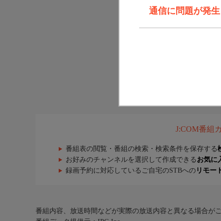
通信に問題が発生しま
J:COM番
番組表の閲覧・番組の検索・検索条件を保存する
お好みのチャンネルを選択して作成できる
お気に
録画予約に対応しているご自宅のSTBへの
リモー
番組内容、放送時間などが実際の放送内容と異なる場合が