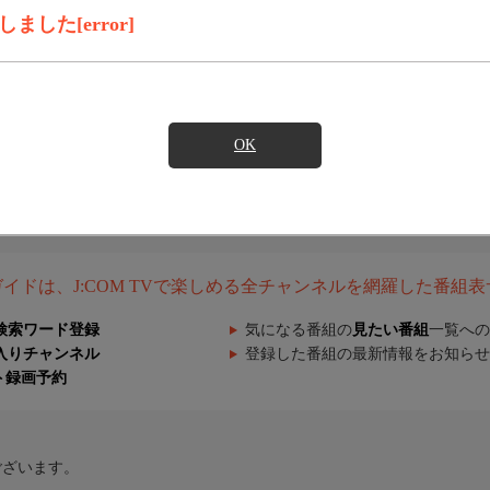
した[error]
OK
組ガイドは、J:COM TVで楽しめる全チャンネルを網羅した番組
検索ワード登録
気になる番組の
見たい番組
一覧への
入りチャンネル
登録した番組の最新情報をお知らせ
ト録画予約
ございます。