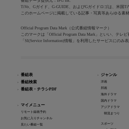
番組データ提供元：IPG Inc.
TiVo、Gガイド、G-GUIDE、およびGガイドロゴは、米国T
このホームページに掲載している記事・写真等あらゆる素
Official Program Data Mark（公式番組情報マーク）
このマークは「Official Program Data Mark」といい
「SI(Service Information)情報」を利用したサービ
番組表
ジャンル
番組検索
洋画
邦画
番組表・チラシPDF
海外ドラマ
国内ドラマ
マイメニュー
アジアドラマ
リモート録画予約
韓流まつり
お気に入りチャンネル
スポーツ
見たい番組一覧