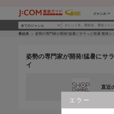
ジャンル
番組表
姿勢の専門家が開発!猛暑にサラっと快適 整体シ
姿勢の専門家が開発!猛暑にサ
イ
直近
エラー