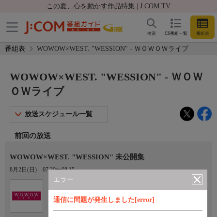
この夏、心を動かす作品特集 | J:COM TV
検索
CS番組一覧
番組表
番組表
WOWOW×WEST. "WESSION" - ＷＯＷＯＷライブ
WOWOW×WEST. "WESSION" - ＷＯＷ
ＯＷライブ
放送スケジュール一覧
前回の放送
WOWOW×WEST. "WESSION" 未公開集
8月2日(日)
07:30〜08:15
エラー
Ch.192
オプション
ＷＯＷＯＷライブ
通信に問題が発生しました[error]