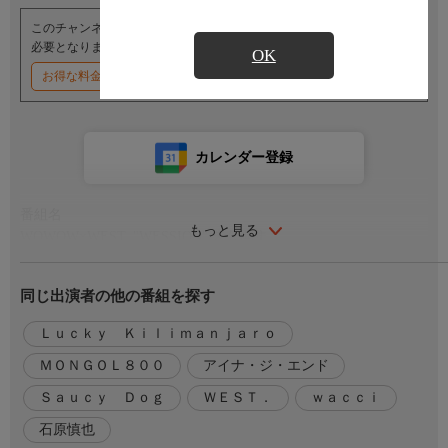
このチャンネルのご視聴には、オプションチャンネル(有料)のご契約が
必要となります。
OK
お得な料金割引キャンペーン実施中
カレンダー登録
番組名
もっと見る
WOWOW×WEST. "WESSION" 未公開集
出演／関連情報
同じ出演者の他の番組を探す
【出演】WEST.、MONGOL800、wacci、アイナ・ジ・エンド、
Lucky Kilimanjaro、石原慎也(Saucy Dog)
Ｌｕｃｋｙ Ｋｉｌｉｍａｎｊａｒｏ
ＭＯＮＧＯＬ８００
アイナ・ジ・エンド
Ｓａｕｃｙ Ｄｏｇ
ＷＥＳＴ．
ｗａｃｃｉ
石原慎也