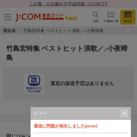
この夏、心を動かす作品特集 | J:COM TV
検索
CS番組一覧
番組表
番組表
竹島宏特集 ベストヒット演歌／♪小夜啼鳥
竹島宏特集 ベストヒット演歌／♪小夜啼
鳥
直近の放送予定はありません
エラー
通信に問題が発生しました[error]
同じジャンルのおすすめ番組