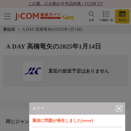
この夏、心を動かす作品特集 | J:COM TV
検索
CS番組一覧
番組表
番組表
A DAY 高橋竜矢の2025年1月14日
A DAY 高橋竜矢の2025年1月14日
直近の放送予定はありません
エラー
通信に問題が発生しました[error]
同じジャンルのおすすめ番組