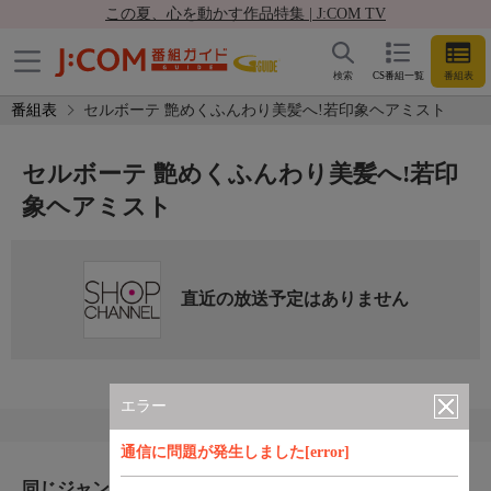
この夏、心を動かす作品特集 | J:COM TV
検索
CS番組一覧
番組表
番組表
セルボーテ 艶めくふんわり美髪へ!若印象ヘアミスト
セルボーテ 艶めくふんわり美髪へ!若印
象ヘアミスト
直近の放送予定はありません
エラー
通信に問題が発生しました[error]
同じジャンルのおすすめ番組