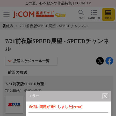
この夏、心を動かす作品特集 | J:COM TV
検索
CS番組一覧
番組表
番組表
7/21前夜版SPEED展望 - SPEEDチャンネル
7/21前夜版SPEED展望 - SPEEDチャンネ
ル
放送スケジュール一覧
前回の放送
7/21前夜版SPEED展望
7月21日(火)
00:00〜00:30
エラー
Ch.923
オプション
SPEEDチャンネル
通信に問題が発生しました[error]