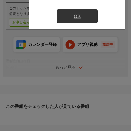
このチャンネルのご視聴には、オプションチャンネル(有料)のご契約が
必要となります。
OK
お申し込みはこちら
ご利用料金はこちら
カレンダー登録
アプリ視聴
放送中
番組詳細内容
もっと見る
出演者
解説：久保田浩章
司会：桑原愛海
この番組をチェックした人が見ている番組