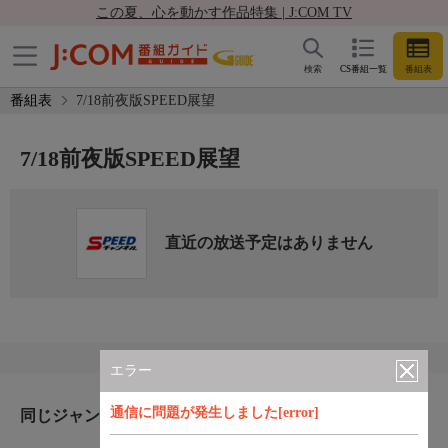
この夏、心を動かす作品特集 | J:COM TV
検索
CS番組一覧
番組表
番組表
7/18前夜版SPEED展望
7/18前夜版SPEED展望
直近の放送予定はありません
エラー
通信に問題が発生しました[error]
同じジャンルのおすすめ番組