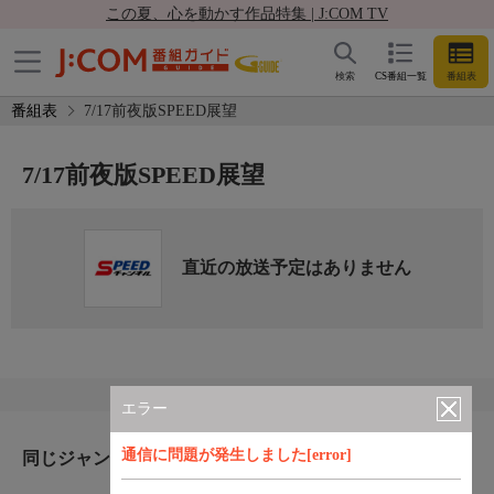
この夏、心を動かす作品特集 | J:COM TV
検索
CS番組一覧
番組表
番組表
7/17前夜版SPEED展望
7/17前夜版SPEED展望
直近の放送予定はありません
エラー
通信に問題が発生しました[error]
同じジャンルのおすすめ番組