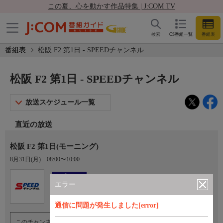
この夏、心を動かす作品特集 | J:COM TV
検索
CS番組一覧
番組表
番組表
松阪 F2 第1日 - SPEEDチャンネル
松阪 F2 第1日 - SPEEDチャンネル
放送スケジュール一覧
直近の放送
松阪 F2 第1日(モーニング)
8月31日(月)
08:00〜10:00
Ch.923
オプション
SPEEDチャンネル
エラー
通信に問題が発生しました[error]
このチャンネルのご視聴には、オプションチャンネル(有料)のご契約が