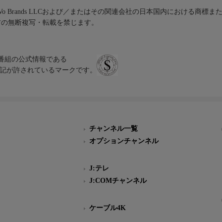
iVo Brands LLCおよび／またはその関連会社の日本国内における商標
材の無断複写・転載を禁じます。
、テレビ番組の公式情報である
スにのみ表記が許されているマークです。
チャンネル一覧
オプションチャンネル
J:テレ
J:COMチャンネル
ケーブル4K