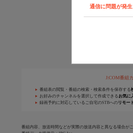
通信に問題が発生しま
J:COM番
番組表の閲覧・番組の検索・検索条件を保存する
お好みのチャンネルを選択して作成できる
お気に
録画予約に対応しているご自宅のSTBへの
リモー
番組内容、放送時間などが実際の放送内容と異なる場合が