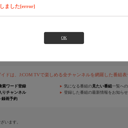
した[error]
OK
組ガイドは、J:COM TVで楽しめる全チャンネルを網羅した番組
検索ワード登録
気になる番組の
見たい番組
一覧への
入りチャンネル
登録した番組の最新情報をお知らせ
ト録画予約
ございます。