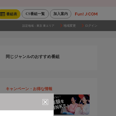
CS番組一覧
加入案内
番組表
地域変更
ログイン
設定地域：
東京 東エリア
同じジャンルのおすすめ番組
キャンペーン・お得な情報