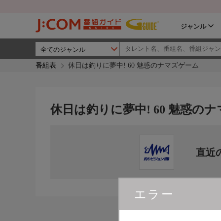
ジャンル
番組表
休日は釣りに夢中! 60 魅惑のナマズゲーム
休日は釣りに夢中! 60 魅惑の
直近
エラー