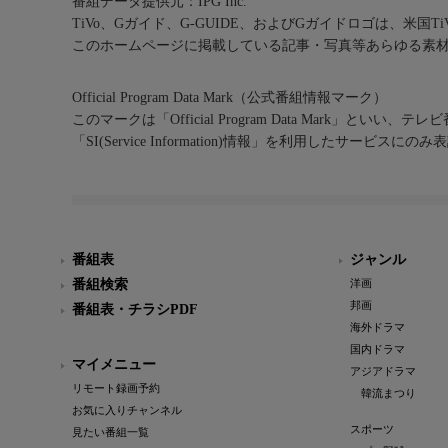
番組データ提供元：IPG Inc.
TiVo、Gガイド、G-GUIDE、およびGガイドロゴは、米国T
このホームページに掲載している記事・写真等あらゆる素
Official Program Data Mark（公式番組情報マーク）
このマークは「Official Program Data Mark」といい
「SI(Service Information)情報」を利用したサービ
番組表
ジャンル
番組検索
洋画
邦画
番組表・チラシPDF
海外ドラマ
国内ドラマ
マイメニュー
アジアドラマ
リモート録画予約
韓流まつり
お気に入りチャンネル
スポーツ
見たい番組一覧