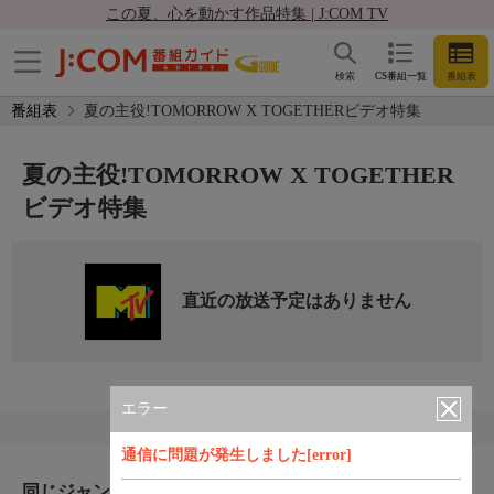
この夏、心を動かす作品特集 | J:COM TV
検索
CS番組一覧
番組表
番組表
夏の主役!TOMORROW X TOGETHERビデオ特集
夏の主役!TOMORROW X TOGETHER
ビデオ特集
直近の放送予定はありません
エラー
通信に問題が発生しました[error]
同じジャンルのおすすめ番組