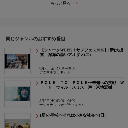
もっと見る
同じジャンルのおすすめ番組
【シャークWEEK！サメフェス2026】[新]大捜
索！深海の黒いアオザメ(二)
8月7日(金) 23:00～00:00
アニマルプラネット
ＰＯＬＥ ＴＯ ＰＯＬＥ〜未知への挑戦 Ｗ
ＩＴＨ ウィル・スミス 声：東地宏樹
8月8日(土) 03:00～04:00
ナショナル ジオグラフィック
[新]小学校〜それは小さな社会〜(日)