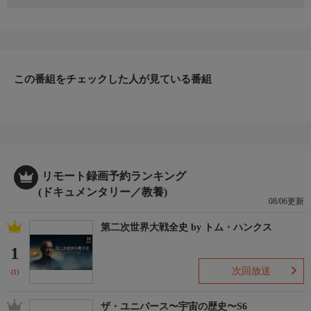
航空機が墜落する悲劇が起こるたびに世界の注目が集まる。そし
て航空産業の専門家たちは真相究明に乗り出す。『メーデー！：
航空機事故の真実と真相』シリーズでは、航空史上に残る事故の
真相を明らかにする。各エピソードでは、目撃者の証言や精緻な
再現ドラマ、最先端技術のコンピュータグラフィックス、そして
この番組をチェックした人が見ている番組
最終的に間違いを断定した事故調査官へのインタビューなど、あ
らゆることを駆使して航空機事故の真実に迫る。
▼エピソード内容
インドネシアのスカルノ・ハッタ国際空港を、モンスーンの影響
でほぼ１時間遅れで出発したスリウィジャヤ航空182便。上昇し
ていた182便は突然大きく左に傾き、きりもみ降下でジャワ海に
墜落した。乗員乗客62名は全員死亡。墜落による強い衝撃で機体
リモート録画予約ランキング
は木っ端みじんになり、事故原因の調査は難航する。それでも調
(ドキュメンタリー／教養)
08/06更新
査官は粘り強く手がかりを求め続けた事で、安全対策の制度をす
り抜けた不具合が事故原因として浮かび上がった。
第二次世界大戦全史 by トム・ハンクス
1
次回放送
(1)
ザ・ユニバース〜宇宙の歴史〜S6