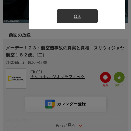
OK
前回の放送
メーデー！２３：航空機事故の真実と真相「スリウィジャヤ
航空１８２便」[二]
7月25日(土)
16:00〜17:00
Ch.651
ナショナル ジオグラフィック
カレンダー登録
番組詳細内容
もっと見る
▼番組概要