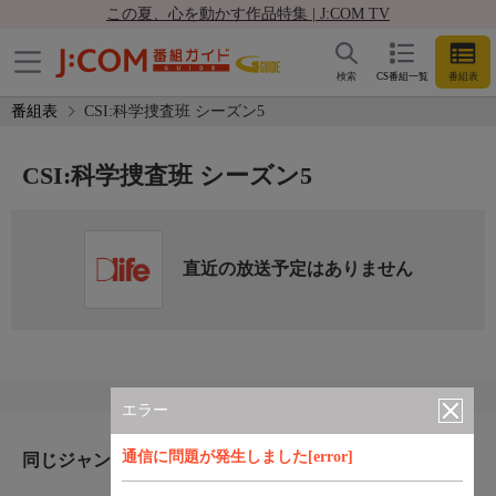
この夏、心を動かす作品特集 | J:COM TV
検索
CS番組一覧
番組表
番組表
CSI:科学捜査班 シーズン5
CSI:科学捜査班 シーズン5
直近の放送予定はありません
エラー
通信に問題が発生しました[error]
同じジャンルのおすすめ番組