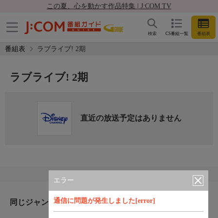
この夏、心を動かす作品特集 | J:COM TV
検索
CS番組一覧
番組表
番組表
ラブライブ! 2期
ラブライブ! 2期
直近の放送予定はありません
エラー
通信に問題が発生しました[error]
同じジャンルのおすすめ番組